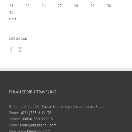
31
« Mei
Get Social
PULAU SERIBU TRAVELING
Jl. Marina Ancol GA | Taman Impian Jaya Ancol | Jakarta Utara
Phone:
(021 )783-4-11-38
Mobile:
00858-880-9999-5
Email:
email@kepseribu.com
Web:
www.kepseribu.com