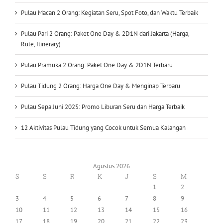
Pulau Pari 2 Orang: Paket One Day & 2D1N dari Jakarta (Harga,
Rute, Itinerary)
Pulau Pramuka 2 Orang: Paket One Day & 2D1N Terbaru
Pulau Tidung 2 Orang: Harga One Day & Menginap Terbaru
Pulau Sepa Juni 2025: Promo Liburan Seru dan Harga Terbaik
12 Aktivitas Pulau Tidung yang Cocok untuk Semua Kalangan
Agustus 2026
S
S
R
K
J
S
M
1
2
3
4
5
6
7
8
9
10
11
12
13
14
15
16
17
18
19
20
21
22
23
24
25
26
27
28
29
30