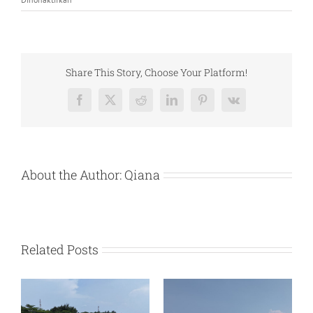
Pulau
Sepa
Resort
|
Paket
Share This Story, Choose Your Platform!
Tour
Terbaik
Facebook
X
Reddit
LinkedIn
Pinterest
Vk
Maret-
April
2025
About the Author:
Qiana
Related Posts