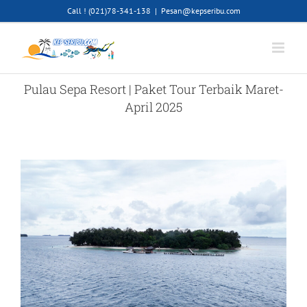
Skip
Call ! (021)78-341-138
|
Pesan@kepseribu.com
to
content
Pulau Sepa Resort | Paket Tour Terbaik Maret-
April 2025
View
Larger
Image