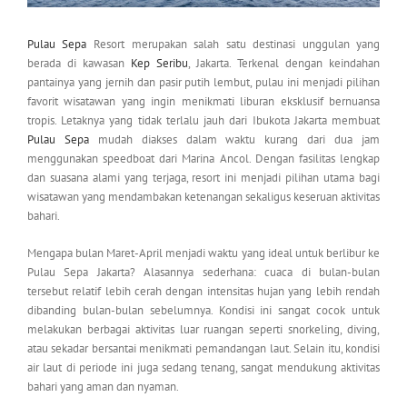
Pulau Sepa
Resort merupakan salah satu destinasi unggulan yang
berada di kawasan
Kep Seribu
, Jakarta. Terkenal dengan keindahan
pantainya yang jernih dan pasir putih lembut, pulau ini menjadi pilihan
favorit wisatawan yang ingin menikmati liburan eksklusif bernuansa
tropis. Letaknya yang tidak terlalu jauh dari Ibukota Jakarta membuat
Pulau Sepa
mudah diakses dalam waktu kurang dari dua jam
menggunakan speedboat dari Marina Ancol. Dengan fasilitas lengkap
dan suasana alami yang terjaga, resort ini menjadi pilihan utama bagi
wisatawan yang mendambakan ketenangan sekaligus keseruan aktivitas
bahari.
Mengapa bulan Maret-April menjadi waktu yang ideal untuk berlibur ke
Pulau Sepa Jakarta? Alasannya sederhana: cuaca di bulan-bulan
tersebut relatif lebih cerah dengan intensitas hujan yang lebih rendah
dibanding bulan-bulan sebelumnya. Kondisi ini sangat cocok untuk
melakukan berbagai aktivitas luar ruangan seperti snorkeling, diving,
atau sekadar bersantai menikmati pemandangan laut. Selain itu, kondisi
air laut di periode ini juga sedang tenang, sangat mendukung aktivitas
bahari yang aman dan nyaman.