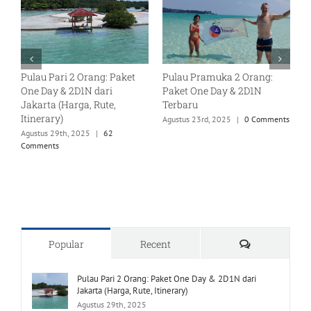
Pulau Sepa Juni 2025:
Aktivitas di Pulau Sepa yang
S
Promo Liburan Seru dan
Wajib Dicoba Saat Liburan
S
Harga Terbaik
Mei 29th, 2026
|
0 Comments
S
C
ts
Mei 27th, 2025
Comments
Popular
Recent
Pulau Pari 2 Orang: Paket One Day & 2D1N dari
Jakarta (Harga, Rute, Itinerary)
Agustus 29th, 2025