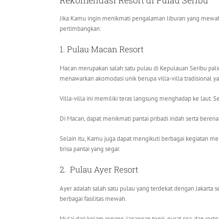
Rekomendasi Resort di Pulau Seribu
Jika Kamu ingin menikmati pengalaman liburan yang mewah d
pertimbangkan:
1. Pulau Macan Resort
Macan merupakan salah satu pulau di Kepulauan Seribu pal
menawarkan akomodasi unik berupa villa-villa tradisional y
Villa-villa ini memiliki teras langsung menghadap ke laut
Di Macan, dapat menikmati pantai pribadi indah serta beren
Selain itu, Kamu juga dapat mengikuti berbagai kegiatan m
brisa pantai yang segar.
2. Pulau Ayer Resort
Ayer adalah salah satu pulau yang terdekat dengan Jakarta 
berbagai fasilitas mewah.
Mulai dari kolam renang, lapangan tenis, pusat spa, dan res