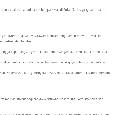
an santai, berikut adalah beberapa resort di Pulau Seribu yang patut Kamu
ing populer untuk para wisatawan mencari pengalaman mewah. Resort ini
ang terbuat dari bambu.
. Sehingga dapat langsung menikmati pemandangan laut menakjubkan setiap saat.
ang di air laut tenang. Atau bersantai bawah rindangnya pohon-pohon kelapa.
enarik seperti snorkeling, menyelam. Atau bersantai di hammock sambil menikmati
serta menjadi favorit bagi banyak wisatawan. Resort Pulau Ayer menawarkan
toran dengan sajian kuliner lezat. Kamu dapat memilih menginap di cottage yang