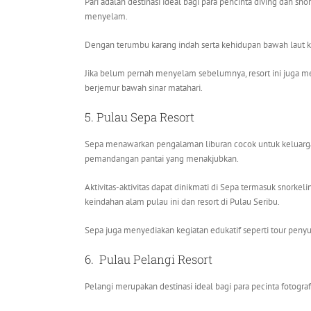
Pari adalah destinasi ideal bagi para pencinta diving dan sn
menyelam.
Dengan terumbu karang indah serta kehidupan bawah laut ka
Jika belum pernah menyelam sebelumnya, resort ini juga meny
berjemur bawah sinar matahari.
5. Pulau Sepa Resort
Sepa menawarkan pengalaman liburan cocok untuk keluarga
pemandangan pantai yang menakjubkan.
Aktivitas-aktivitas dapat dinikmati di Sepa termasuk snorkel
keindahan alam pulau ini dan resort di Pulau Seribu.
Sepa juga menyediakan kegiatan edukatif seperti tour peny
6.
Pulau Pelangi
Resort
Pelangi merupakan destinasi ideal bagi para pecinta fotografi