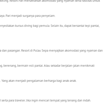
orkeling. Resort Pari menawarkan akomodasi yang nyaman serta fasilitas untuk
ya. Pari menjadi surganya para penyelam.
ediakan kursus diving bagi pemula. Selain itu, dapat bersantai tepi pantai,
 dan pasangan. Resort di Pulau Sepa menyajikan akomodasi yang nyaman dan
ing, berenang, bermain voli pantai. Atau sekadar berjalan-jalan menikmati
u. Yang akan menjadi pengalaman berharga bagi anak-anak.
 serta para traveler. Jika ingin mencari tempat yang tenang dan indah.