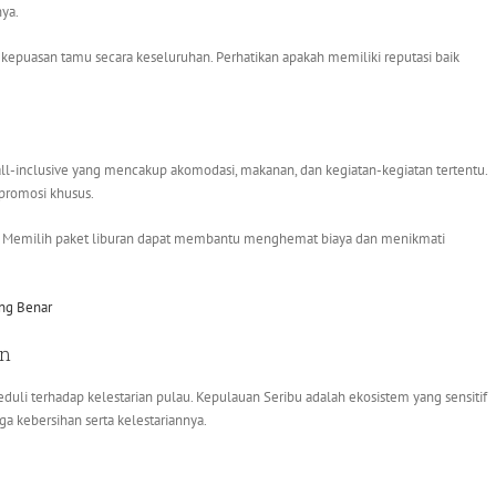
nya.
a kepuasan tamu secara keseluruhan. Perhatikan apakah memiliki reputasi baik
all-inclusive yang mencakup akomodasi, makanan, dan kegiatan-kegiatan tertentu.
 promosi khusus.
. Memilih paket liburan dapat membantu menghemat biaya dan menikmati
ang Benar
an
uli terhadap kelestarian pulau. Kepulauan Seribu adalah ekosistem yang sensitif
 kebersihan serta kelestariannya.